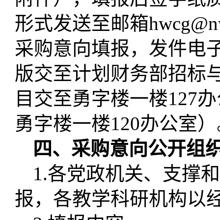
形式发送至邮箱hwcg@nw
采购意向填报，发件电
版交至
计划财务部
招标
目交至勇字楼一楼
12
7
办
勇字楼一楼
120办公室
四、采购意向公开组
1.各
党政机关
、
支撑和
报，各
教学科研机构
以