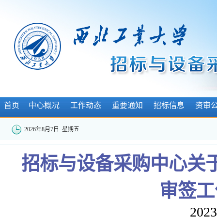
首页
中心概况
工作动态
重要通知
招标信息
资审
2026年8月7日 星期五
招标与设备采购中心关于
审签工
2023