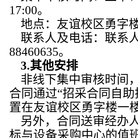
17:
00。
地点：友谊校区勇字楼
联系人及电话：联系
88460635。
3.其他安排
非线下集中审核时间
合同通过“招采合同自助
置在友谊校区勇字楼一
另外，合同送审经办
标与设备采购中心的值