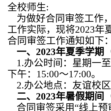
全校师生:
为做好合同审签工作
工作实际，现将2023
合同审签工作通知如下
一、202
3
年夏季学期
1.办公时间：星期一至星
下午：15:00～17:00。
2.办公地点：友谊校区
二、202
3
年暑假期间
合同审签采用“线上预