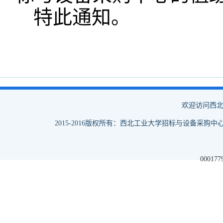
特此通知。
（文/翟天任
欢迎访问西北
2015-2016版权所有：西北工业大学招标与设备采购中心
000177