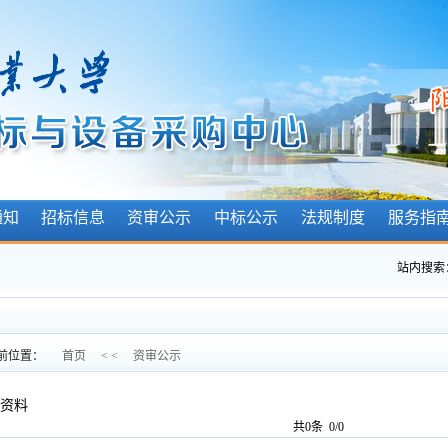
通知
招标信息
资审公示
中标公示
法规制度
服务指
站内搜索
前位置：
首页
< <
资审公示
资料
共0条 0/0